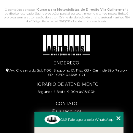
O conteúdo do texto "
Curso para Motociclistas de Direção Vila Guilherme
" é
de direito reservado. Sua reprodução, parcial ou total, mesmo citando nossos links, é
proibida sem a autorização do autor. Crime de violação de direito autoral – artigo 184
do Código Penal –
Lei 9610/98 - Lei de direitos autorais
.
ENDEREÇO
Av. Cruzeiro do Sul, 1100, Shopping D, Piso G3 - Canindé São Paulo -
SP - CEP: 04648-071
HORÁRIO DE ATENDIMENTO
Segunda à Sexta: 9:00h às 18:00h
CONTATO
(11) 99458-7351
cursoabtrans@gmail.com
Olá! Fale agora pelo WhatsApp
MENU