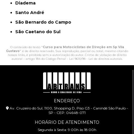
Diadema
Santo André
São Bernardo do Campo
São Caetano do Sul
O conteúdo do texto "
Curso para Motociclistas de Direção em Sp Vila
Gustavo
" é de direito reservado. Sua reprodução, parcial ou total, mesmo citando
nossos links, é proibida sem a autorização do autor. Crime de violação de direito
autoral – artigo 184 do Código Penal –
Lei 9610/98 - Lei de direitos autorais
.
ENDEREÇO
Av. Cruzeiro do Sul, 1100, Shopping D, Piso G3 - Canindé São Paulo -
SP - CEP: 04648-071
HORÁRIO DE ATENDIMENTO
Segunda à Sexta: 9:00h às 18:00h