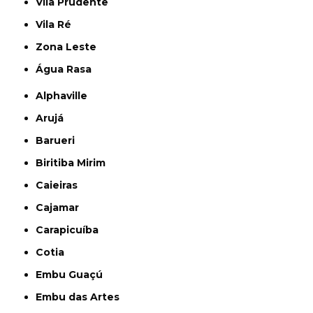
Vila Prudente
Vila Ré
Zona Leste
Água Rasa
Alphaville
Arujá
Barueri
Biritiba Mirim
Caieiras
Cajamar
Carapicuíba
Cotia
Embu Guaçú
Embu das Artes