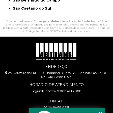
São Bernardo do Campo
São Caetano do Sul
O conteúdo do texto "
Curso para Motociclista Iniciante Santo André
" é de
direito reservado. Sua reprodução, parcial ou total, mesmo citando nossos links, é
proibida sem a autorização do autor. Crime de violação de direito autoral – artigo 184
do Código Penal –
Lei 9610/98 - Lei de direitos autorais
.
ENDEREÇO
Av. Cruzeiro do Sul, 1100, Shopping D, Piso G3 - Canindé São Paulo -
SP - CEP: 04648-071
HORÁRIO DE ATENDIMENTO
Segunda à Sexta: 9:00h às 18:00h
CONTATO
(11) 99458-7351