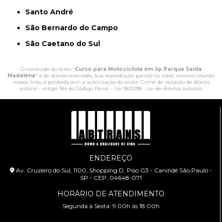
Santo André
São Bernardo do Campo
São Caetano do Sul
O conteúdo do texto "
Curso para Motociclista em Sp Parque Santa
Madalena
" é de direito reservado. Sua reprodução, parcial ou total, mesmo citando
nossos links, é proibida sem a autorização do autor. Crime de violação de direito
autoral – artigo 184 do Código Penal –
Lei 9610/98 - Lei de direitos autorais
.
ENDEREÇO
Av. Cruzeiro do Sul, 1100, Shopping D, Piso G3 - Canindé São Paulo -
SP - CEP: 04648-071
HORÁRIO DE ATENDIMENTO
Segunda à Sexta: 9:00h às 18:00h