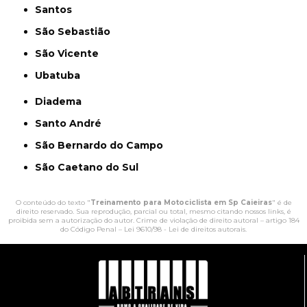
Santos
São Sebastião
São Vicente
Ubatuba
Diadema
Santo André
São Bernardo do Campo
São Caetano do Sul
O conteúdo do texto "
Treinamento para Motociclista em Sp Caieiras
" é de
direito reservado. Sua reprodução, parcial ou total, mesmo citando nossos links, é
proibida sem a autorização do autor. Crime de violação de direito autoral – artigo 184
do Código Penal –
Lei 9610/98 - Lei de direitos autorais
.