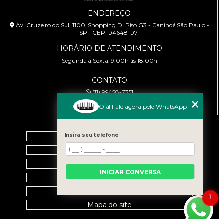
ENDEREÇO
Av. Cruzeiro do Sul, 1100, Shopping D, Piso G3 - Canindé São Paulo -
SP - CEP: 04648-071
HORÁRIO DE ATENDIMENTO
Segunda à Sexta: 9:00h às 18:00h
CONTATO
(11) 99458-7351
cursoabtrans@gmail.com
Olá! Fale agora pelo WhatsApp
MENU
Insira seu telefone
Home
Empresa
Galeria
INICIAR CONVERSA
Contato
Categorias
1
Mapa do site