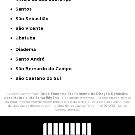
Santos
São Sebastião
São Vicente
Ubatuba
Diadema
Santo André
São Bernardo do Campo
São Caetano do Sul
O conteúdo do texto "
Onde Encontro Treinamento de Direção Defensiva
para Motociclista Santa Efigênia
" é de direito reservado. Sua reprodução, parcial
ou total, mesmo citando nossos links, é proibida sem a autorização do autor. Crime
de violação de direito autoral – artigo 184 do Código Penal –
Lei 9610/98 - Lei de
direitos autorais
.