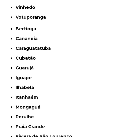
Vinhedo
Votuporanga
Bertioga
Cananéia
Caraguatatuba
Cubatão
Guarujá
Iguape
Ilhabela
Itanhaém
Mongaguá
Peruíbe
Praia Grande
Riviera de São Lourenço