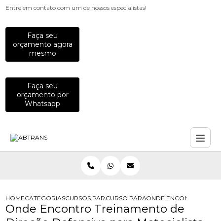
Entre em contato com um de nossos especialistas!
Faça seu
orçamento agora
mesmo
Faça seu
orçamento por
Whatsapp
HOME
CATEGORIAS
CURSOS PARA MOTOCICLISTAS
CURSO PARA MOTOCICLISTA INICIAN
ONDE ENCONTRO TREIN
Onde Encontro Treinamento de