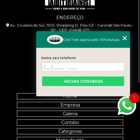
ENDEREÇO
Av. Cruzeiro do Sul, 1100, Shopping D, Piso G3 - Canindé São Paulo -
SP - CEP: 04648-071
Olá! Fale agora pelo WhatsApp
HORÁRIO DE ATENDIMENTO
Segunda à Sexta: 9:00h às 18:00h
Insira seu telefone
CONTATO
(11) 99458-7351
cursoabtrans@gmail.com
INICIAR CONVERSA
MENU
Home
1
Empresa
Galeria
Contato
Categorias