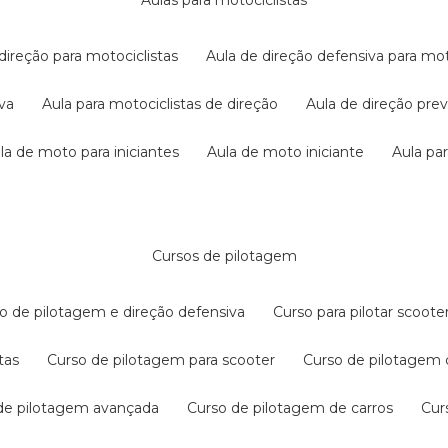
aulas para motociclistas
 direção para motociclistas
aula de direção defensiva para mot
iva
aula para motociclistas de direção
aula de direção pr
ula de moto para iniciantes
aula de moto iniciante
aula p
cursos de pilotagem
so de pilotagem e direção defensiva
curso para pilotar scoo
tas
curso de pilotagem para scooter
curso de pilotagem
 de pilotagem avançada
curso de pilotagem de carros
cu