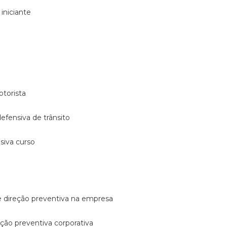
 iniciante
otorista
 defensiva de trânsito
nsiva curso
e direção preventiva na empresa
reção preventiva corporativa