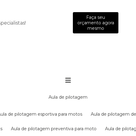
Faça seu
ecialistas!
orçamento agora
mesmo
aula de pilotagem
aula de pilotagem esportiva para motos
aula de pilotagem de
es
aula de pilotagem preventiva para moto
aula de pilo