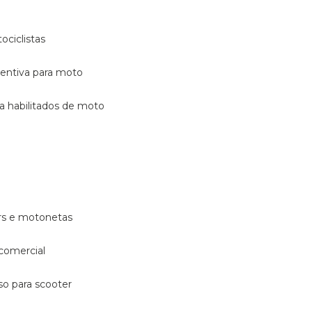
ociclistas
eventiva para moto
ara habilitados de moto
ters e motonetas
 comercial
rso para scooter