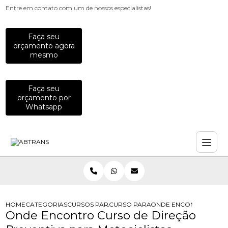
Entre em contato com um de nossos especialistas!
Faça seu
orçamento agora
mesmo
Faça seu
orçamento por
Whatsapp
HOME
CATEGORIAS
CURSOS PARA MOTOCICLISTAS
CURSO PARA MOTOCICLISTA INICIAN
ONDE ENCONTRO CURSO
Onde Encontro Curso de Direção