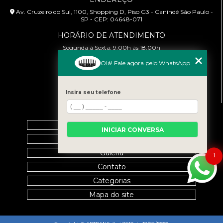
Av. Cruzeiro do Sul, 1100, Shopping D, Piso G3 - Canindé São Paulo -
SP - CEP: 04648-071
HORÁRIO DE ATENDIMENTO
Segunda à Sexta: 9:00h às 18:00h
Olá! Fale agora pelo WhatsApp
CONTATO
(11) 99458-7351
cursoabtrans@gmail.com
Insira seu telefone
MENU
Home
INICIAR CONVERSA
Empresa
Galeria
1
Contato
Categorias
Mapa do site