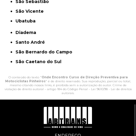
São Sebastião
São Vicente
Ubatuba
Diadema
Santo André
São Bernardo do Campo
São Caetano do Sul
O conteúdo do texto "
Onde Encontro Curso de Direção Preventiva para
Motociclistas Pinheiros
" é de direito reservado. Sua reprodução, parcial ou total,
mesmo citando nossos links, é proibida sem a autorização do autor. Crime de
violação de direito autoral – artigo 184 do Código Penal –
Lei 9610/98 - Lei de direitos
autorais
.
ENDEREÇO