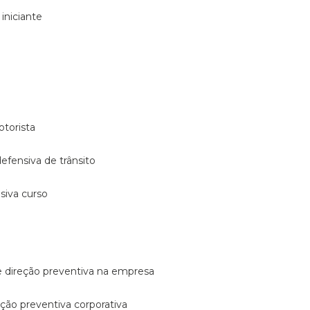
 iniciante
otorista
 defensiva de trânsito
nsiva curso
e direção preventiva na empresa
reção preventiva corporativa