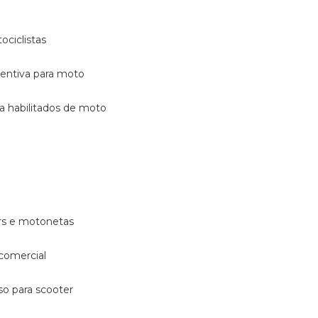
ociclistas
eventiva para moto
ara habilitados de moto
ters e motonetas
 comercial
rso para scooter