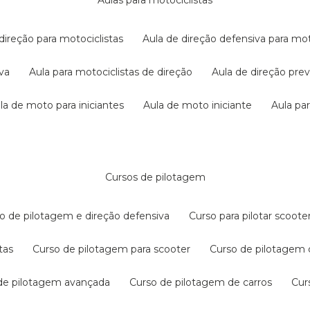
aulas para motociclistas
 direção para motociclistas
aula de direção defensiva para mot
iva
aula para motociclistas de direção
aula de direção pr
ula de moto para iniciantes
aula de moto iniciante
aula p
cursos de pilotagem
so de pilotagem e direção defensiva
curso para pilotar scoo
tas
curso de pilotagem para scooter
curso de pilotagem
 de pilotagem avançada
curso de pilotagem de carros
cu