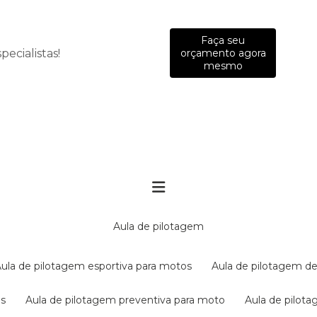
Faça seu
ecialistas!
orçamento agora
mesmo
aula de pilotagem
aula de pilotagem esportiva para motos
aula de pilotagem de
es
aula de pilotagem preventiva para moto
aula de pilo