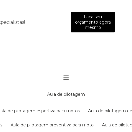
Faça seu
ecialistas!
orçamento agora
mesmo
aula de pilotagem
aula de pilotagem esportiva para motos
aula de pilotagem de
es
aula de pilotagem preventiva para moto
aula de pilo