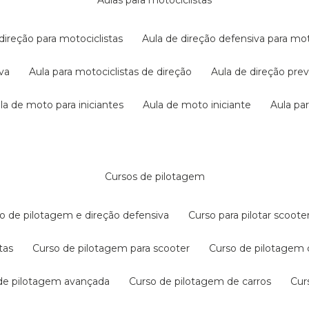
aulas para motociclistas
 direção para motociclistas
aula de direção defensiva para mot
iva
aula para motociclistas de direção
aula de direção pr
ula de moto para iniciantes
aula de moto iniciante
aula p
cursos de pilotagem
so de pilotagem e direção defensiva
curso para pilotar scoo
tas
curso de pilotagem para scooter
curso de pilotagem
 de pilotagem avançada
curso de pilotagem de carros
cu