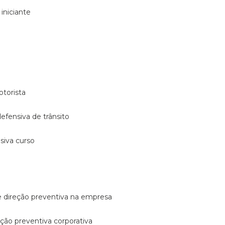
 iniciante
otorista
 defensiva de trânsito
nsiva curso
e direção preventiva na empresa
reção preventiva corporativa