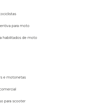
ociclistas
eventiva para moto
ara habilitados de moto
ters e motonetas
 comercial
rso para scooter