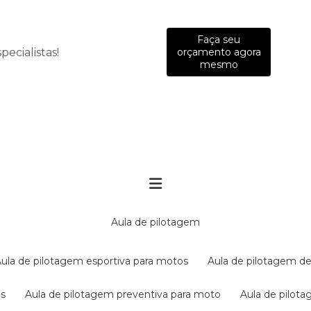
Faça seu
ecialistas!
orçamento agora
mesmo
aula de pilotagem
aula de pilotagem esportiva para motos
aula de pilotagem de
es
aula de pilotagem preventiva para moto
aula de pilo