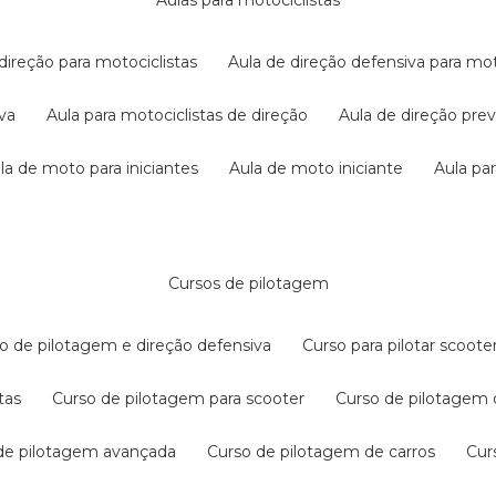
aulas para motociclistas
 direção para motociclistas
aula de direção defensiva para mot
iva
aula para motociclistas de direção
aula de direção pr
ula de moto para iniciantes
aula de moto iniciante
aula p
cursos de pilotagem
so de pilotagem e direção defensiva
curso para pilotar scoo
tas
curso de pilotagem para scooter
curso de pilotagem
 de pilotagem avançada
curso de pilotagem de carros
cu