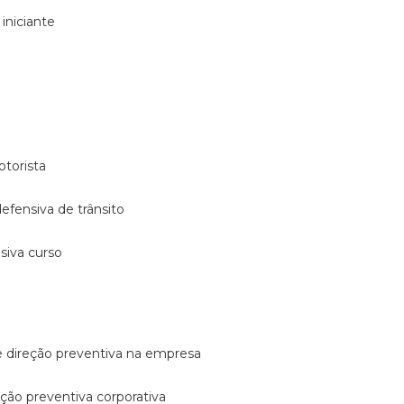
 iniciante
otorista
 defensiva de trânsito
nsiva curso
e direção preventiva na empresa
reção preventiva corporativa