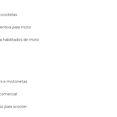
ociclistas
eventiva para moto
ara habilitados de moto
ters e motonetas
 comercial
rso para scooter