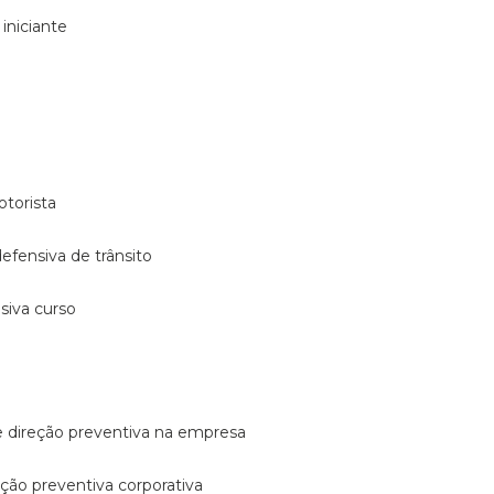
 iniciante
otorista
 defensiva de trânsito
nsiva curso
e direção preventiva na empresa
reção preventiva corporativa