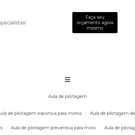
Faça seu
ecialistas!
orçamento agora
mesmo
aula de pilotagem
aula de pilotagem esportiva para motos
aula de pilotagem de
es
aula de pilotagem preventiva para moto
aula de pilo