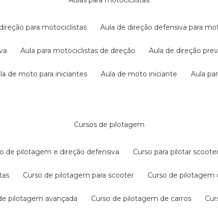
aulas para motociclistas
 direção para motociclistas
aula de direção defensiva para mot
iva
aula para motociclistas de direção
aula de direção pr
ula de moto para iniciantes
aula de moto iniciante
aula p
cursos de pilotagem
so de pilotagem e direção defensiva
curso para pilotar scoo
tas
curso de pilotagem para scooter
curso de pilotagem
 de pilotagem avançada
curso de pilotagem de carros
cu