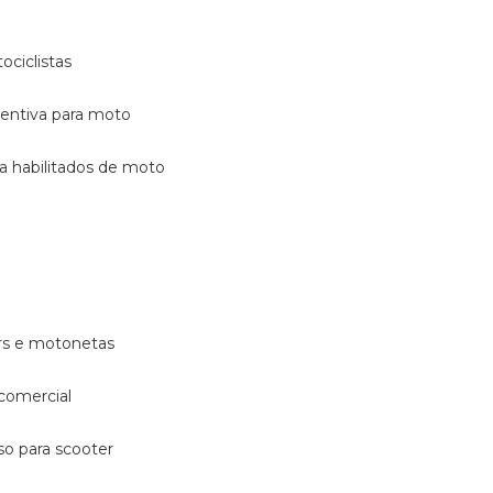
ociclistas
eventiva para moto
ara habilitados de moto
ters e motonetas
 comercial
rso para scooter