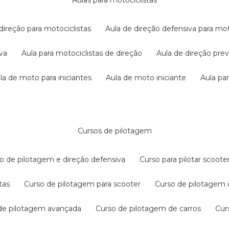
aulas para motociclistas
 direção para motociclistas
aula de direção defensiva para mot
iva
aula para motociclistas de direção
aula de direção pr
ula de moto para iniciantes
aula de moto iniciante
aula p
cursos de pilotagem
so de pilotagem e direção defensiva
curso para pilotar scoo
tas
curso de pilotagem para scooter
curso de pilotagem
 de pilotagem avançada
curso de pilotagem de carros
cu