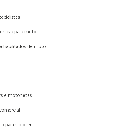
ociclistas
eventiva para moto
ara habilitados de moto
ters e motonetas
 comercial
rso para scooter