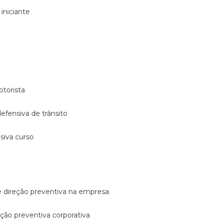
 iniciante
otorista
 defensiva de trânsito
nsiva curso
e direção preventiva na empresa
reção preventiva corporativa