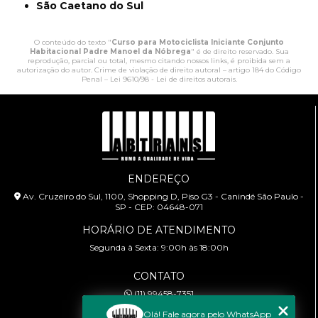
São Caetano do Sul
O conteúdo do texto "
Curso para Motociclista Iniciante Conjunto
Habitacional Padre Manoel da Nóbrega
" é de direito reservado. Sua
reprodução, parcial ou total, mesmo citando nossos links, é proibida sem a
autorização do autor. Crime de violação de direito autoral – artigo 184 do Código
Penal –
Lei 9610/98 - Lei de direitos autorais
.
ENDEREÇO
Av. Cruzeiro do Sul, 1100, Shopping D, Piso G3 - Canindé São Paulo -
SP - CEP: 04648-071
HORÁRIO DE ATENDIMENTO
Segunda à Sexta: 9:00h às 18:00h
CONTATO
(11) 99458-7351
cursoabtrans@gmail.com
Olá! Fale agora pelo WhatsApp