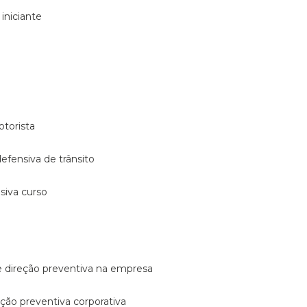
 iniciante
otorista
 defensiva de trânsito
nsiva curso
e direção preventiva na empresa
reção preventiva corporativa