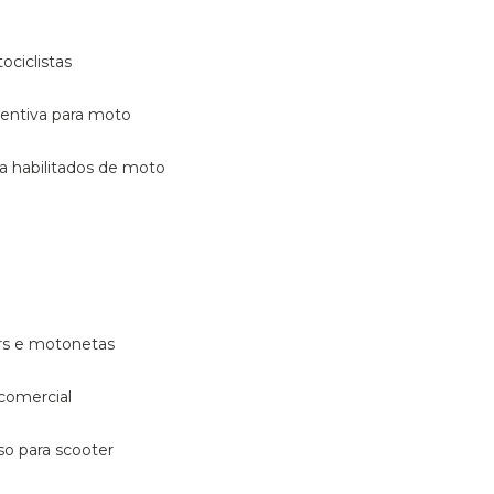
ociclistas
eventiva para moto
ara habilitados de moto
ters e motonetas
 comercial
rso para scooter