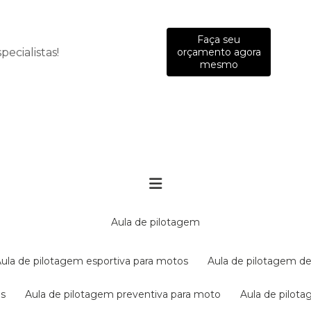
Faça seu
ecialistas!
orçamento agora
mesmo
aula de pilotagem
aula de pilotagem esportiva para motos
aula de pilotagem de
es
aula de pilotagem preventiva para moto
aula de pilo