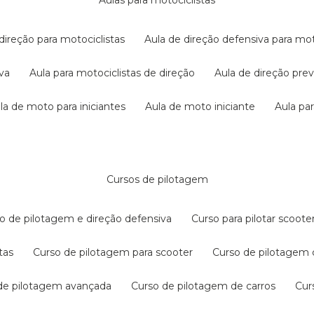
aulas para motociclistas
 direção para motociclistas
aula de direção defensiva para mot
iva
aula para motociclistas de direção
aula de direção pr
ula de moto para iniciantes
aula de moto iniciante
aula p
cursos de pilotagem
so de pilotagem e direção defensiva
curso para pilotar scoo
tas
curso de pilotagem para scooter
curso de pilotagem
 de pilotagem avançada
curso de pilotagem de carros
cu