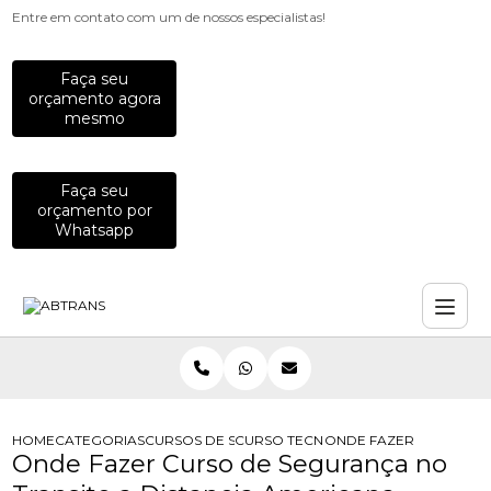
Entre em contato com um de nossos especialistas!
Faça seu
orçamento agora
mesmo
Faça seu
orçamento por
Whatsapp
HOME
CATEGORIAS
CURSOS DE SEGURANCA NO TRANSITO
CURSO TECNOLOGO EM SEGURANCA
ONDE FAZER CURSO DE
Onde Fazer Curso de Segurança no