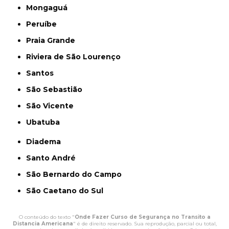
Mongaguá
Peruíbe
Praia Grande
Riviera de São Lourenço
Santos
São Sebastião
São Vicente
Ubatuba
Diadema
Santo André
São Bernardo do Campo
São Caetano do Sul
O conteúdo do texto "
Onde Fazer Curso de Segurança no Transito a
Distancia Americana
" é de direito reservado. Sua reprodução, parcial ou total,