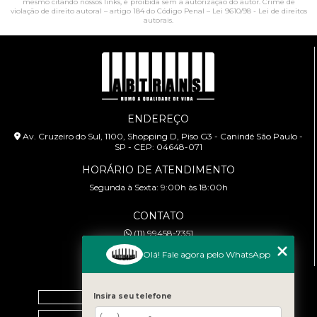
mesmo citando nossos links, é proibida sem a autorização do autor. Crime de
violação de direito autoral – artigo 184 do Código Penal –
Lei 9610/98 - Lei de direitos
autorais
.
ENDEREÇO
Av. Cruzeiro do Sul, 1100, Shopping D, Piso G3 - Canindé São Paulo -
SP - CEP: 04648-071
HORÁRIO DE ATENDIMENTO
Segunda à Sexta: 9:00h às 18:00h
CONTATO
(11) 99458-7351
cursoabtrans@gmail.com
Olá! Fale agora pelo WhatsApp
MENU
Home
Insira seu telefone