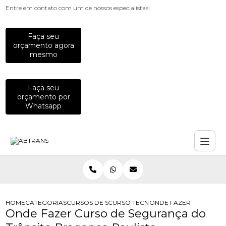
Entre em contato com um de nossos especialistas!
Faça seu
orçamento agora
mesmo
Faça seu
orçamento por
Whatsapp
HOME
CATEGORIAS
CURSOS DE SEGURANCA NO TRANSITO
CURSO TECNOLOGO EM SEGURANCA
ONDE FAZER CURSO DE
Onde Fazer Curso de Segurança do