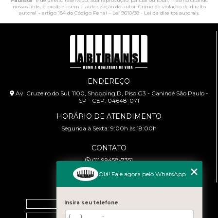
Paulista
" é de direito reservado. Sua reprodução, parcial ou total, mesmo citando
nossos links, é proibida sem a autorização do autor. Crime de violação de direito
autoral – artigo 184 do Código Penal –
Lei 9610/98 - Lei de direitos autorais
.
ENDEREÇO
Av. Cruzeiro do Sul, 1100, Shopping D, Piso G3 - Canindé São Paulo -
SP - CEP: 04648-071
HORÁRIO DE ATENDIMENTO
Segunda à Sexta: 9:00h às 18:00h
CONTATO
(11) 99458-7351
cursoabtrans@gmail.com
Olá! Fale agora pelo WhatsApp
MENU
Home
Insira seu telefone
Empresa