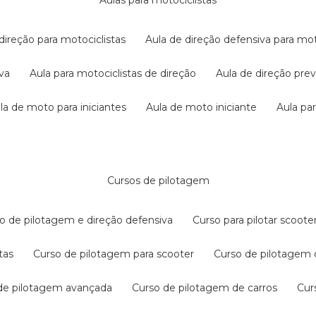
aulas para motociclistas
 direção para motociclistas
aula de direção defensiva para mot
iva
aula para motociclistas de direção
aula de direção pr
ula de moto para iniciantes
aula de moto iniciante
aula p
cursos de pilotagem
so de pilotagem e direção defensiva
curso para pilotar scoo
tas
curso de pilotagem para scooter
curso de pilotagem
 de pilotagem avançada
curso de pilotagem de carros
cu