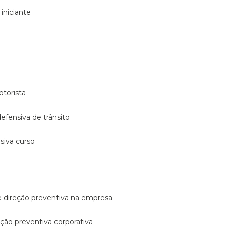
 iniciante
otorista
 defensiva de trânsito
nsiva curso
e direção preventiva na empresa
reção preventiva corporativa