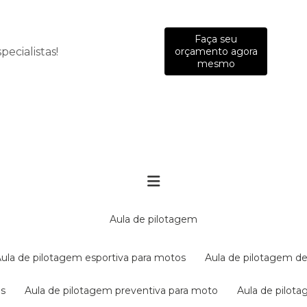
Faça seu
ecialistas!
orçamento agora
mesmo
aula de pilotagem
aula de pilotagem esportiva para motos
aula de pilotagem de
es
aula de pilotagem preventiva para moto
aula de pilo