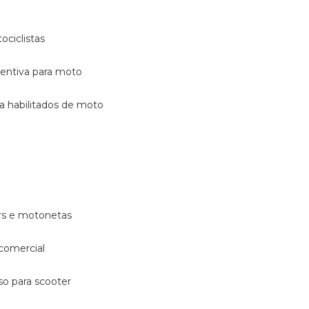
ociclistas
eventiva para moto
ara habilitados de moto
ters e motonetas
 comercial
rso para scooter