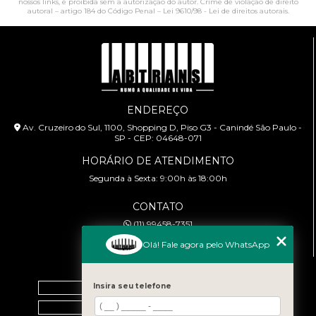
nossos links, é proibida sem a autorização do autor. Crime de violação de direito
autoral – artigo 184 do Código Penal –
Lei 9610/98 - Lei de direitos autorais
.
ENDEREÇO
Av. Cruzeiro do Sul, 1100, Shopping D, Piso G3 - Canindé São Paulo -
SP - CEP: 04648-071
HORÁRIO DE ATENDIMENTO
Segunda à Sexta: 9:00h às 18:00h
CONTATO
(11) 99458-7351
cursoabtrans@gmail.com
Olá! Fale agora pelo WhatsApp
MENU
Insira seu telefone
Home
Empresa