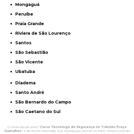
Mongaguá
Peruíbe
Praia Grande
Riviera de São Lourenço
Santos
São Sebastião
São Vicente
Ubatuba
Diadema
Santo André
São Bernardo do Campo
São Caetano do Sul
O conteúdo do texto "
Curso Tecnólogo de Segurança no Trânsito Preço
Guarulhos
" é de direito reservado. Sua reprodução, parcial ou total, mesmo citando