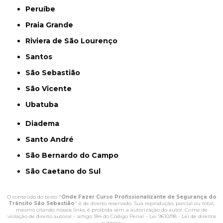
Peruíbe
Praia Grande
Riviera de São Lourenço
Santos
São Sebastião
São Vicente
Ubatuba
Diadema
Santo André
São Bernardo do Campo
São Caetano do Sul
O conteúdo do texto "
Onde Fazer Curso Profissionalizante de Segurança do
Trânsito São Sebastião
" é de direito reservado. Sua reprodução, parcial ou total,
mesmo citando nossos links, é proibida sem a autorização do autor. Crime de
violação de direito autoral – artigo 184 do Código Penal –
Lei 9610/98 - Lei de direitos
autorais
.