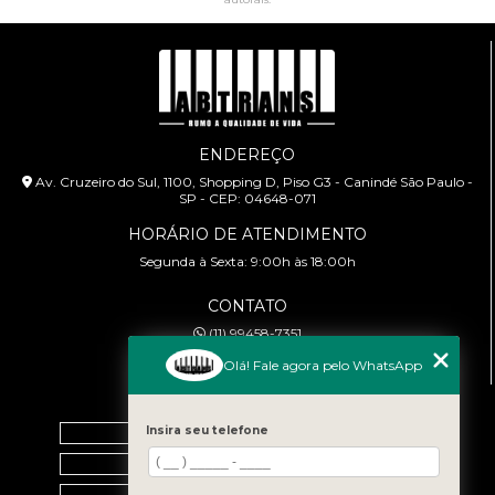
ENDEREÇO
Av. Cruzeiro do Sul, 1100, Shopping D, Piso G3 - Canindé São Paulo -
SP - CEP: 04648-071
HORÁRIO DE ATENDIMENTO
Segunda à Sexta: 9:00h às 18:00h
CONTATO
(11) 99458-7351
cursoabtrans@gmail.com
Olá! Fale agora pelo WhatsApp
MENU
Home
Insira seu telefone
Empresa
Galeria