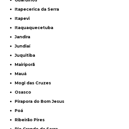
Itapecerica da Serra
Itapevi
Itaquaquecetuba
Jandira
Jundiaí
Juquitiba
Mairiporã
Mauá
Mogi das Cruzes
Osasco
Pirapora do Bom Jesus
Poá
Ribeirão Pires
Rio Grande da Serra