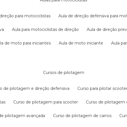
aulas para motociclistas
 direção para motociclistas
aula de direção defensiva para mot
iva
aula para motociclistas de direção
aula de direção pr
ula de moto para iniciantes
aula de moto iniciante
aula p
cursos de pilotagem
so de pilotagem e direção defensiva
curso para pilotar scoo
tas
curso de pilotagem para scooter
curso de pilotagem
 de pilotagem avançada
curso de pilotagem de carros
cu