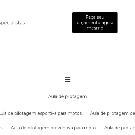
Faça seu
ecialistas!
orçamento agora
mesmo
aula de pilotagem
aula de pilotagem esportiva para motos
aula de pilotagem de
es
aula de pilotagem preventiva para moto
aula de pilo