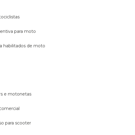
ociclistas
eventiva para moto
ara habilitados de moto
ters e motonetas
 comercial
rso para scooter