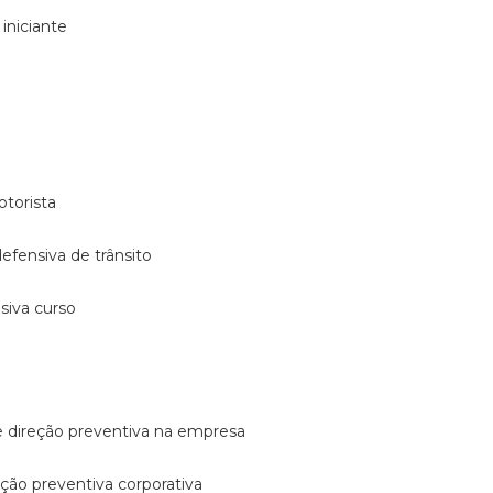
 iniciante
otorista
 defensiva de trânsito
nsiva curso
e direção preventiva na empresa
reção preventiva corporativa