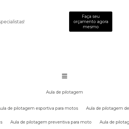
Faça seu
ecialistas!
orçamento agora
mesmo
aula de pilotagem
aula de pilotagem esportiva para motos
aula de pilotagem de
es
aula de pilotagem preventiva para moto
aula de pilo