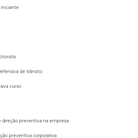
 iniciante
otorista
 defensiva de trânsito
nsiva curso
e direção preventiva na empresa
reção preventiva corporativa