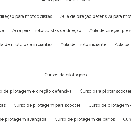
aulas para motociclistas
 direção para motociclistas
aula de direção defensiva para mot
iva
aula para motociclistas de direção
aula de direção pr
ula de moto para iniciantes
aula de moto iniciante
aula p
cursos de pilotagem
so de pilotagem e direção defensiva
curso para pilotar scoo
tas
curso de pilotagem para scooter
curso de pilotagem
 de pilotagem avançada
curso de pilotagem de carros
cu