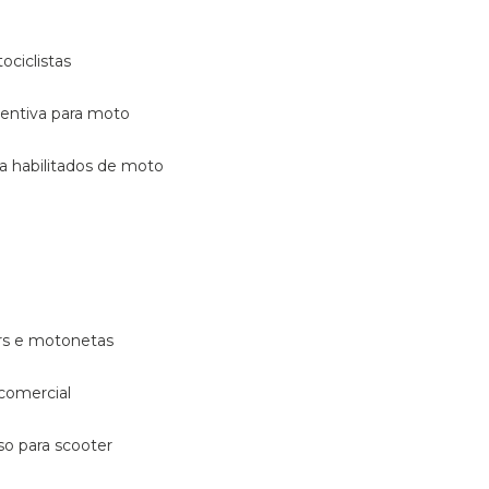
ociclistas
eventiva para moto
ara habilitados de moto
ters e motonetas
 comercial
rso para scooter