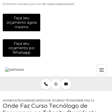
Entre em contato com um de nossos especialistas!
Faça seu
orçamento agora
mesmo
Faça seu
orçamento por
Whatsapp
HOME
CATEGORIAS
CURSOS DE SEGURANCA NO TRANSITO
CURSO TECNOLOGO DE SEGURANCA 
ONDE FAZ CURSO TECN
Onde Faz Curso Tecnólogo de