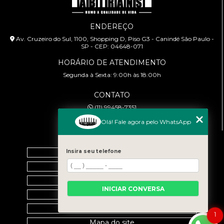
ENDEREÇO
Av. Cruzeiro do Sul, 1100, Shopping D, Piso G3 - Canindé São Paulo -
SP - CEP: 04648-071
HORÁRIO DE ATENDIMENTO
Segunda à Sexta: 9:00h às 18:00h
CONTATO
(11) 99458-7351
cursoabtrans@gmail.com
Olá! Fale agora pelo WhatsApp
MENU
Insira seu telefone
Home
Empresa
Galeria
INICIAR CONVERSA
Contato
Categorias
1
Mapa do site