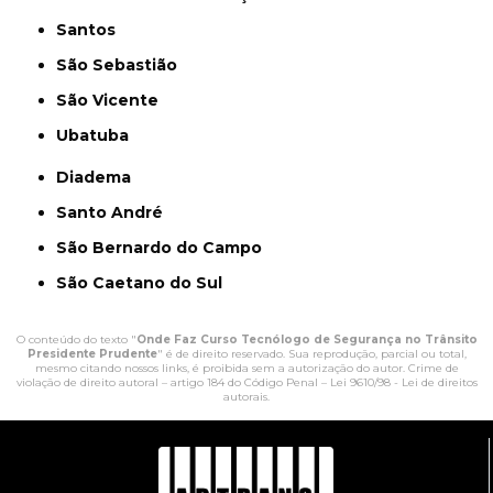
Santos
São Sebastião
São Vicente
Ubatuba
Diadema
Santo André
São Bernardo do Campo
São Caetano do Sul
O conteúdo do texto "
Onde Faz Curso Tecnólogo de Segurança no Trânsito
Presidente Prudente
" é de direito reservado. Sua reprodução, parcial ou total,
mesmo citando nossos links, é proibida sem a autorização do autor. Crime de
violação de direito autoral – artigo 184 do Código Penal –
Lei 9610/98 - Lei de direitos
autorais
.