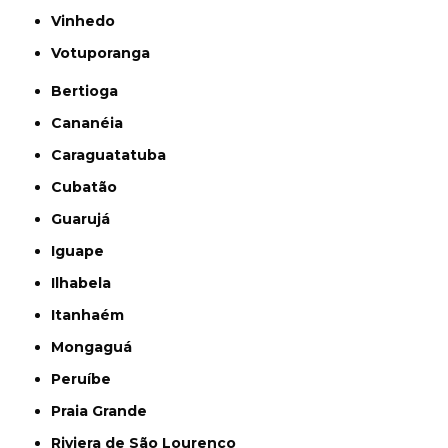
Vinhedo
Votuporanga
Bertioga
Cananéia
Caraguatatuba
Cubatão
Guarujá
Iguape
Ilhabela
Itanhaém
Mongaguá
Peruíbe
Praia Grande
Riviera de São Lourenço