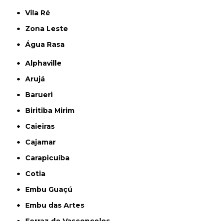
Vila Ré
Zona Leste
Água Rasa
Alphaville
Arujá
Barueri
Biritiba Mirim
Caieiras
Cajamar
Carapicuíba
Cotia
Embu Guaçú
Embu das Artes
Ferraz de Vasconcelos