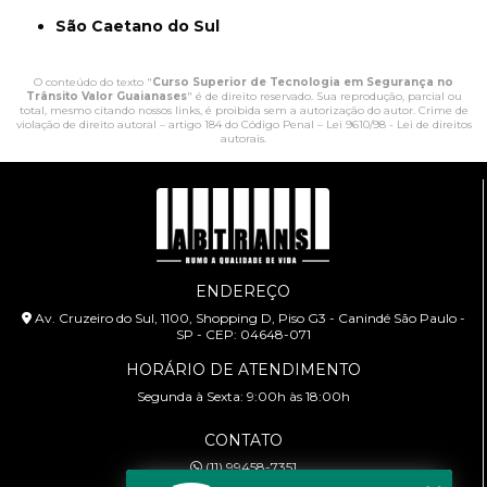
São Caetano do Sul
O conteúdo do texto "
Curso Superior de Tecnologia em Segurança no
Trânsito Valor Guaianases
" é de direito reservado. Sua reprodução, parcial ou
total, mesmo citando nossos links, é proibida sem a autorização do autor. Crime de
violação de direito autoral – artigo 184 do Código Penal –
Lei 9610/98 - Lei de direitos
autorais
.
ENDEREÇO
Av. Cruzeiro do Sul, 1100, Shopping D, Piso G3 - Canindé São Paulo -
SP - CEP: 04648-071
HORÁRIO DE ATENDIMENTO
Segunda à Sexta: 9:00h às 18:00h
CONTATO
(11) 99458-7351