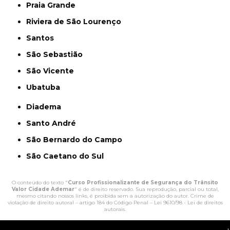
Praia Grande
Riviera de São Lourenço
Santos
São Sebastião
São Vicente
Ubatuba
Diadema
Santo André
São Bernardo do Campo
São Caetano do Sul
O conteúdo do texto "
Curso Profissionalizante de Segurança do Trânsito
Valor Cidade Ademar
" é de direito reservado. Sua reprodução, parcial ou total,
mesmo citando nossos links, é proibida sem a autorização do autor. Crime de
violação de direito autoral – artigo 184 do Código Penal –
Lei 9610/98 - Lei de direitos
autorais
.