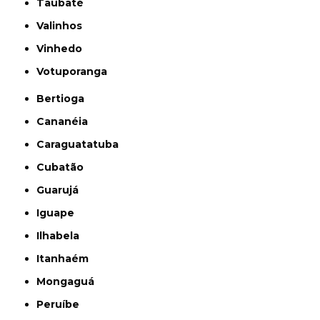
Taubaté
Valinhos
Vinhedo
Votuporanga
Bertioga
Cananéia
Caraguatatuba
Cubatão
Guarujá
Iguape
Ilhabela
Itanhaém
Mongaguá
Peruíbe