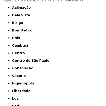
Região Central
Zona Leste
Zona Norte
Zona Oeste
Zona Sul
Aclimação
Bela Vista
Bixiga
Bom Retiro
Brás
Cambuci
Centro
Centro de São Paulo
Consolação
Glicério
Higienópolis
Liberdade
Luz
Pari