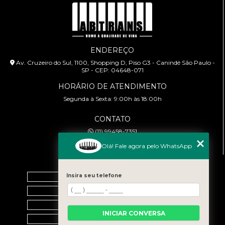
ENDEREÇO
Av. Cruzeiro do Sul, 1100, Shopping D, Piso G3 - Canindé São Paulo -
SP - CEP: 04648-071
HORÁRIO DE ATENDIMENTO
Segunda à Sexta: 9:00h às 18:00h
CONTATO
(11) 99458-7351
cursoabtrans@gmail.com
Olá! Fale agora pelo WhatsApp
MENU
Home
Insira seu telefone
Empresa
Galeria
INICIAR CONVERSA
Contato