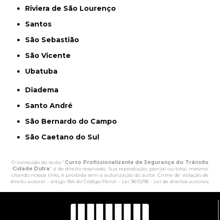
Riviera de São Lourenço
Santos
São Sebastião
São Vicente
Ubatuba
Diadema
Santo André
São Bernardo do Campo
São Caetano do Sul
O conteúdo do texto "
Curso Profissionalizante de Segurança do Trânsito
Cidade Dutra
" é de direito reservado. Sua reprodução, parcial ou total, mesmo
citando nossos links, é proibida sem a autorização do autor. Crime de violação de
direito autoral – artigo 184 do Código Penal –
Lei 9610/98 - Lei de direitos autorais
.