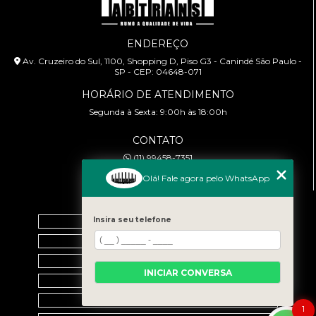
ENDEREÇO
Av. Cruzeiro do Sul, 1100, Shopping D, Piso G3 - Canindé São Paulo -
SP - CEP: 04648-071
HORÁRIO DE ATENDIMENTO
Segunda à Sexta: 9:00h às 18:00h
CONTATO
(11) 99458-7351
cursoabtrans@gmail.com
Olá! Fale agora pelo WhatsApp
MENU
Home
Insira seu telefone
Empresa
Galeria
INICIAR CONVERSA
Contato
Categorias
1