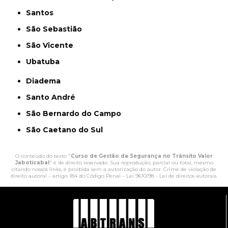
Santos
São Sebastião
São Vicente
Ubatuba
Diadema
Santo André
São Bernardo do Campo
São Caetano do Sul
O conteúdo do texto "
Curso de Gestão da Segurança no Trânsito Valor
Jaboticabal
" é de direito reservado. Sua reprodução, parcial ou total, mesmo
citando nossos links, é proibida sem a autorização do autor. Crime de violação de
direito autoral – artigo 184 do Código Penal –
Lei 9610/98 - Lei de direitos autorais
.