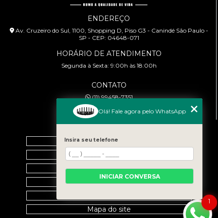
ENDEREÇO
Av. Cruzeiro do Sul, 1100, Shopping D, Piso G3 - Canindé São Paulo -
SP - CEP: 04648-071
HORÁRIO DE ATENDIMENTO
Segunda à Sexta: 9:00h às 18:00h
CONTATO
(11) 99458-7351
cursoabtrans@gmail.com
Olá! Fale agora pelo WhatsApp
MENU
Home
Insira seu telefone
Empresa
Galeria
INICIAR CONVERSA
Contato
Categorias
1
Mapa do site