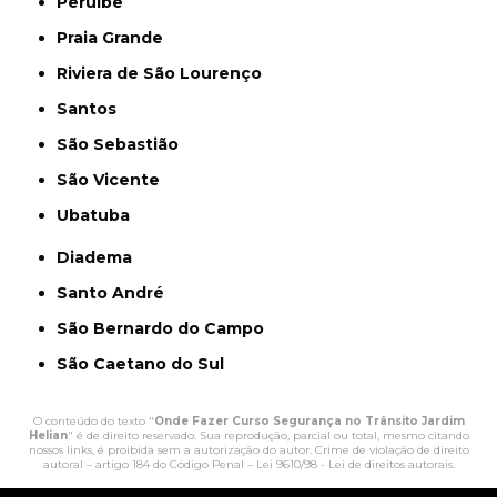
Peruíbe
Praia Grande
Riviera de São Lourenço
Santos
São Sebastião
São Vicente
Ubatuba
Diadema
Santo André
São Bernardo do Campo
São Caetano do Sul
O conteúdo do texto "
Onde Fazer Curso Segurança no Trânsito Jardim
Helian
" é de direito reservado. Sua reprodução, parcial ou total, mesmo citando
nossos links, é proibida sem a autorização do autor. Crime de violação de direito
autoral – artigo 184 do Código Penal –
Lei 9610/98 - Lei de direitos autorais
.