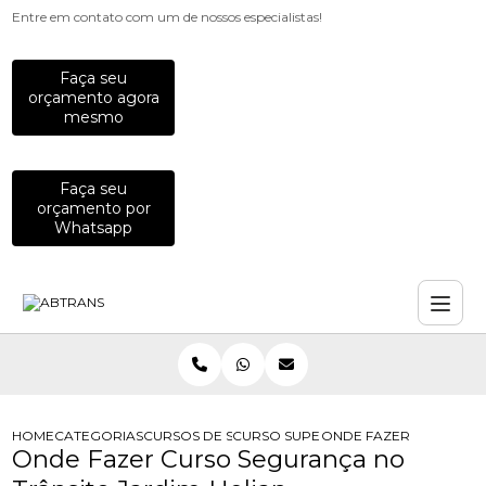
Entre em contato com um de nossos especialistas!
Faça seu
orçamento agora
mesmo
Faça seu
orçamento por
Whatsapp
HOME
CATEGORIAS
CURSOS DE SEGURANCA NO TRANSITO
CURSO SUPERIOR DE TECNOLOGIA E
ONDE FAZER CURSO SE
Onde Fazer Curso Segurança no