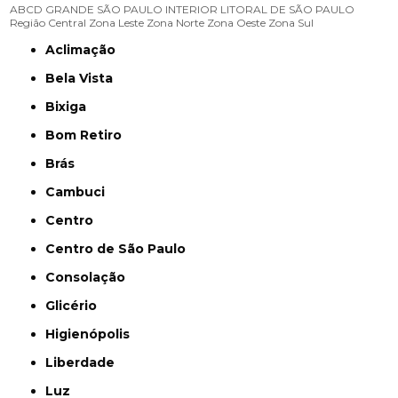
ABCD
GRANDE SÃO PAULO
INTERIOR
LITORAL DE SÃO PAULO
Região Central
Zona Leste
Zona Norte
Zona Oeste
Zona Sul
Aclimação
Bela Vista
Bixiga
Bom Retiro
Brás
Cambuci
Centro
Centro de São Paulo
Consolação
Glicério
Higienópolis
Liberdade
Luz