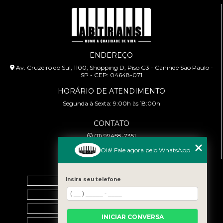
ENDEREÇO
Av. Cruzeiro do Sul, 1100, Shopping D, Piso G3 - Canindé São Paulo -
SP - CEP: 04648-071
HORÁRIO DE ATENDIMENTO
Segunda à Sexta: 9:00h às 18:00h
CONTATO
(11) 99458-7351
cursoabtrans@gmail.com
Olá! Fale agora pelo WhatsApp
MENU
Insira seu telefone
Home
Empresa
Galeria
INICIAR CONVERSA
Contato