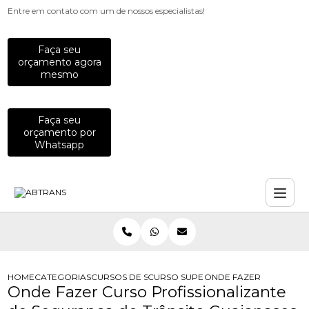
Entre em contato com um de nossos especialistas!
Faça seu
orçamento agora
mesmo
Faça seu
orçamento por
Whatsapp
HOME
CATEGORIAS
CURSOS DE SEGURANCA NO TRANSITO
CURSO SUPERIOR DE TECNOLOGIA E
ONDE FAZER CURSO PR
Onde Fazer Curso Profissionalizante