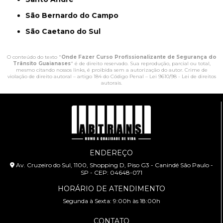
São Bernardo do Campo
São Caetano do Sul
O conteúdo do texto "
Onde Fazer Curso Profissionalizante de Segurança do
Trânsito Guaianases
" é de direito reservado. Sua reprodução, parcial ou total,
mesmo citando nossos links, é proibida sem a autorização do autor. Crime de
violação de direito autoral – artigo 184 do Código Penal –
Lei 9610/98 - Lei de direitos
autorais
.
ENDEREÇO
Av. Cruzeiro do Sul, 1100, Shopping D, Piso G3 - Canindé São Paulo -
SP - CEP: 04648-071
HORÁRIO DE ATENDIMENTO
Segunda à Sexta: 9:00h às 18:00h
CONTATO