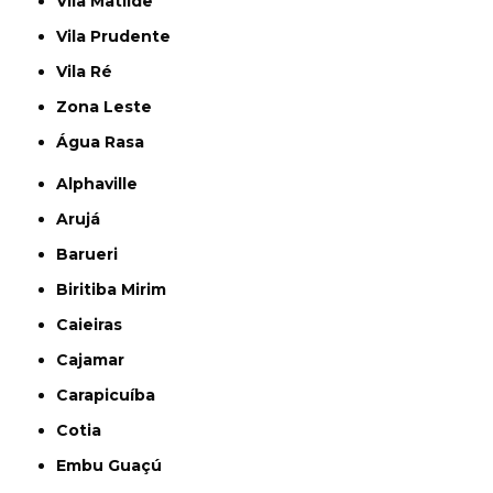
Vila Matilde
Vila Prudente
Vila Ré
Zona Leste
Água Rasa
Alphaville
Arujá
Barueri
Biritiba Mirim
Caieiras
Cajamar
Carapicuíba
Cotia
Embu Guaçú