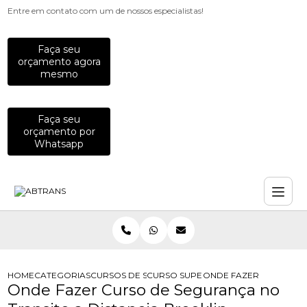
Entre em contato com um de nossos especialistas!
Faça seu
orçamento agora
mesmo
Faça seu
orçamento por
Whatsapp
HOME
CATEGORIAS
CURSOS DE SEGURANCA NO TRANSITO
CURSO SUPERIOR DE TECNOLOGIA E
ONDE FAZER CURSO DE
Onde Fazer Curso de Segurança no