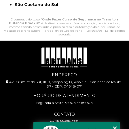
São Caetano do Sul
O conteúdo do texto "
Onde Fazer Curso de Segurança no Transito a
Distancia Brooklin
" é de direito reservado. Sua reprodução, parcial ou total,
mesmo citando nossos links, é proibida sem a autorização do autor. Crime de
violação de direito autoral – artigo 184 do Código Penal –
Lei 9610/98 - Lei de direitos
autorais
.
ENDEREÇO
Av. Cruzeiro do Sul, 1100, Shopping D, Piso G3 - Canindé São Paulo -
SP - CEP: 04648-071
HORÁRIO DE ATENDIMENTO
Segunda à Sexta: 9:00h às 18:00h
CONTATO
(11) 99458-7351
cursoabtrans@gmail.com