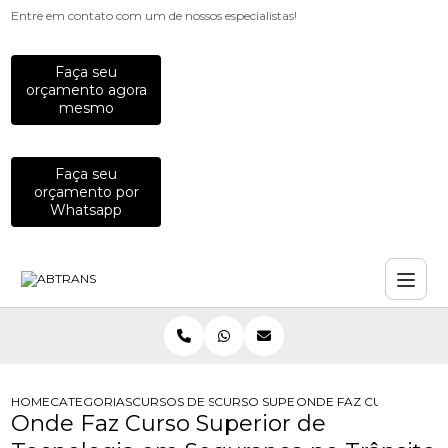
Entre em contato com um de nossos especialistas!
Faça seu
orçamento agora
mesmo
Faça seu
orçamento por
Whatsapp
HOME
CATEGORIAS
CURSOS DE SEGURANCA NO TRANSITO
CURSO SUPERIOR DE TECNOLOGIA E
ONDE FAZ CURSO SUPE
Onde Faz Curso Superior de