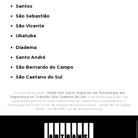
Santos
São Sebastião
São Vicente
Ubatuba
Diadema
Santo André
São Bernardo do Campo
São Caetano do Sul
O conteúdo do texto "
Onde Faz Curso Superior de Tecnologia em
Segurança no Trânsito São Caetano do Sul
" é de direito reservado. Sua
reprodução, parcial ou total, mesmo citando nossos links, é proibida sem a
autorização do autor. Crime de violação de direito autoral – artigo 184 do Código
Penal –
Lei 9610/98 - Lei de direitos autorais
.