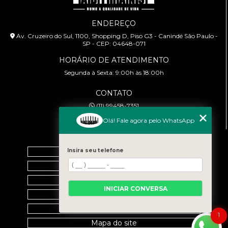
ENDEREÇO
Av. Cruzeiro do Sul, 1100, Shopping D, Piso G3 - Canindé São Paulo -
SP - CEP: 04648-071
HORÁRIO DE ATENDIMENTO
Segunda à Sexta: 9:00h às 18:00h
CONTATO
(11) 99458-7351
cursoabtrans@gmail.com
Olá! Fale agora pelo WhatsApp
MENU
Insira seu telefone
Home
Empresa
Galeria
INICIAR CONVERSA
Contato
Categorias
1
Mapa do site