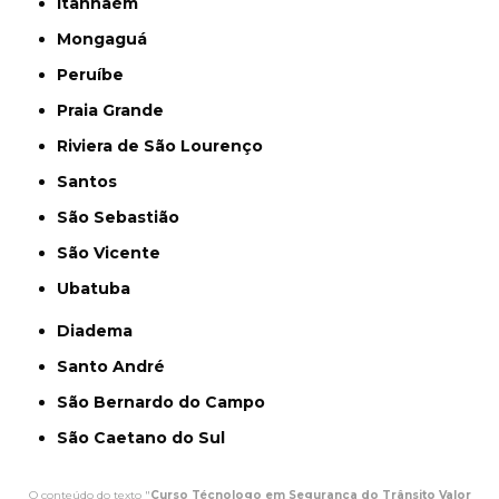
Itanhaém
Mongaguá
Peruíbe
Praia Grande
Riviera de São Lourenço
Santos
São Sebastião
São Vicente
Ubatuba
Diadema
Santo André
São Bernardo do Campo
São Caetano do Sul
O conteúdo do texto "
Curso Técnologo em Segurança do Trânsito Valor