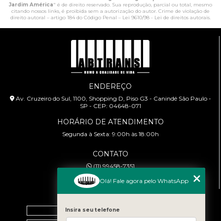
Jardim América
" é de direito reservado. Sua reprodução, parcial ou total, mesmo
citando nossos links, é proibida sem a autorização do autor. Crime de violação de
direito autoral – artigo 184 do Código Penal –
Lei 9610/98 - Lei de direitos autorais
.
ENDEREÇO
Av. Cruzeiro do Sul, 1100, Shopping D, Piso G3 - Canindé São Paulo -
SP - CEP: 04648-071
HORÁRIO DE ATENDIMENTO
Segunda à Sexta: 9:00h às 18:00h
CONTATO
(11) 99458-7351
cursoabtrans@gmail.com
Olá! Fale agora pelo WhatsApp
MENU
Home
Insira seu telefone