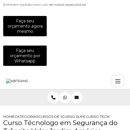
Entre em contato com um de nossos especialistas!
Faça seu
orçamento agora
mesmo
Faça seu
orçamento por
Whatsapp
HOME
CATEGORIAS
CURSOS DE SEGURANCA NO TRANSITO
CURSO SUPERIOR DE TECNOLOGIA E
CURSO TECNOLOGO EM 
Curso Técnologo em Segurança do