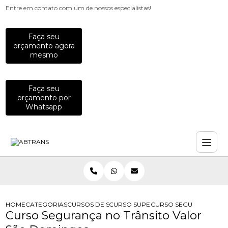
Entre em contato com um de nossos especialistas!
Faça seu
orçamento agora
mesmo
Faça seu
orçamento por
Whatsapp
HOME
CATEGORIAS
CURSOS DE SEGURANCA NO TRANSITO
CURSO SUPERIOR DE TECNOLOGIA E
CURSO SEGURANCA NO 
Curso Segurança no Trânsito Valor