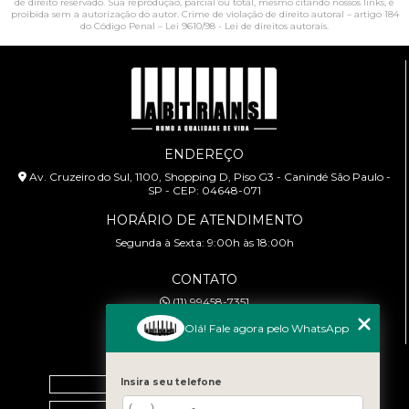
de direito reservado. Sua reprodução, parcial ou total, mesmo citando nossos links, é
proibida sem a autorização do autor. Crime de violação de direito autoral – artigo 184
do Código Penal –
Lei 9610/98 - Lei de direitos autorais
.
ENDEREÇO
Av. Cruzeiro do Sul, 1100, Shopping D, Piso G3 - Canindé São Paulo -
SP - CEP: 04648-071
HORÁRIO DE ATENDIMENTO
Segunda à Sexta: 9:00h às 18:00h
CONTATO
(11) 99458-7351
cursoabtrans@gmail.com
Olá! Fale agora pelo WhatsApp
MENU
Home
Insira seu telefone