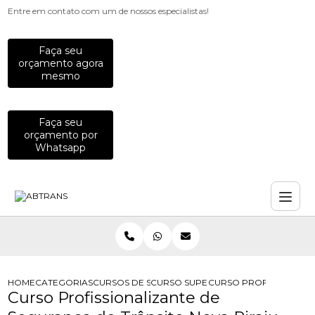
Entre em contato com um de nossos especialistas!
Faça seu
orçamento agora
mesmo
Faça seu
orçamento por
Whatsapp
HOME
CATEGORIAS
CURSOS DE SEGURANCA NO TRANSITO
CURSO SUPERIOR DE TECNOLOGIA E
CURSO PROFISSIONALI
Curso Profissionalizante de