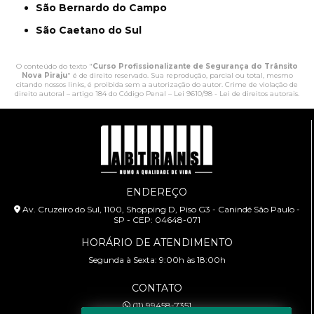
São Bernardo do Campo
São Caetano do Sul
O conteúdo do texto "
Curso Profissionalizante de Segurança do Trânsito
Nova Piraju
" é de direito reservado. Sua reprodução, parcial ou total, mesmo
citando nossos links, é proibida sem a autorização do autor. Crime de violação de
direito autoral – artigo 184 do Código Penal –
Lei 9610/98 - Lei de direitos autorais
.
ENDEREÇO
Av. Cruzeiro do Sul, 1100, Shopping D, Piso G3 - Canindé São Paulo -
SP - CEP: 04648-071
HORÁRIO DE ATENDIMENTO
Segunda à Sexta: 9:00h às 18:00h
CONTATO
(11) 99458-7351