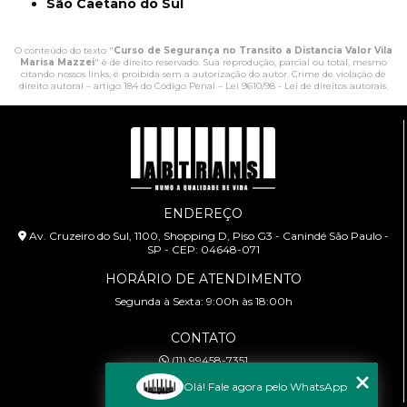
São Caetano do Sul
O conteúdo do texto "
Curso de Segurança no Transito a Distancia Valor Vila
Marisa Mazzei
" é de direito reservado. Sua reprodução, parcial ou total, mesmo
citando nossos links, é proibida sem a autorização do autor. Crime de violação de
direito autoral – artigo 184 do Código Penal –
Lei 9610/98 - Lei de direitos autorais
.
ENDEREÇO
Av. Cruzeiro do Sul, 1100, Shopping D, Piso G3 - Canindé São Paulo -
SP - CEP: 04648-071
HORÁRIO DE ATENDIMENTO
Segunda à Sexta: 9:00h às 18:00h
CONTATO
(11) 99458-7351
cursoabtrans@gmail.com
Olá! Fale agora pelo WhatsApp