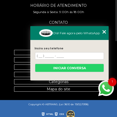
HORÁRIO DE ATENDIMENTO
Segunda à Sexta: 9:00h às 18:00h
CONTATO
(11) 99458-7351
Olá! Fale agora pelo WhatsApp
cursoabtrans@gmail.com
MENU
Insira seu telefone
Home
Empresa
Galeria
INICIAR CONVERSA
Contato
1
Categorias
Mapa do site
Copyright © ABTRANS. (Lei 9610 de 19/02/1998)
HTML
CSS