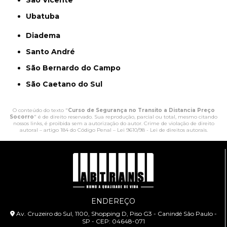
Ubatuba
Diadema
Santo André
São Bernardo do Campo
São Caetano do Sul
O conteúdo do texto "
Curso de Segurança no Transito a Distancia Preço
Socorro
" é de direito reservado. Sua reprodução, parcial ou total, mesmo citando
nossos links, é proibida sem a autorização do autor. Crime de violação de direito
autoral – artigo 184 do Código Penal –
Lei 9610/98 - Lei de direitos autorais
.
ENDEREÇO
Av. Cruzeiro do Sul, 1100, Shopping D, Piso G3 - Canindé São Paulo -
SP - CEP: 04648-071