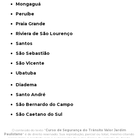
Mongaguá
Peruíbe
Praia Grande
Riviera de São Lourenço
Santos
São Sebastião
São Vicente
Ubatuba
Diadema
Santo André
São Bernardo do Campo
São Caetano do Sul
O conteúdo do texto "
Curso de Segurança do Trânsito Valor Jardim
Paulistano
" é de direito reservado. Sua reprodução, parcial ou total, mesmo citando