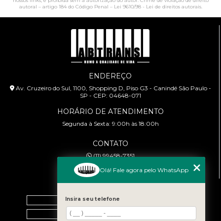
nossos links, é proibida sem a autorização do autor. Crime de violação de direito
autoral – artigo 184 do Código Penal –
Lei 9610/98 - Lei de direitos autorais
.
ENDEREÇO
Av. Cruzeiro do Sul, 1100, Shopping D, Piso G3 - Canindé São Paulo -
SP - CEP: 04648-071
HORÁRIO DE ATENDIMENTO
Segunda à Sexta: 9:00h às 18:00h
CONTATO
(11) 99458-7351
cursoabtrans@gmail.com
Olá! Fale agora pelo WhatsApp
MENU
Home
Insira seu telefone
Empresa