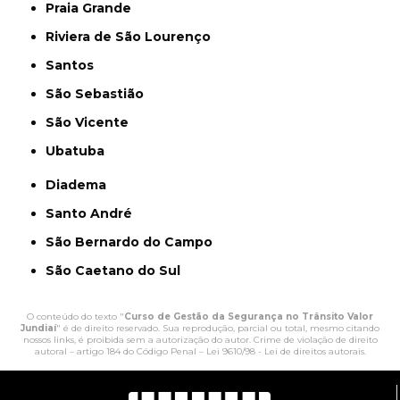
Praia Grande
Riviera de São Lourenço
Santos
São Sebastião
São Vicente
Ubatuba
Diadema
Santo André
São Bernardo do Campo
São Caetano do Sul
O conteúdo do texto "
Curso de Gestão da Segurança no Trânsito Valor
Jundiaí
" é de direito reservado. Sua reprodução, parcial ou total, mesmo citando
nossos links, é proibida sem a autorização do autor. Crime de violação de direito
autoral – artigo 184 do Código Penal –
Lei 9610/98 - Lei de direitos autorais
.