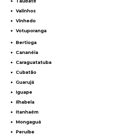
Taubaté
Valinhos
Vinhedo
Votuporanga
Bertioga
Cananéia
Caraguatatuba
Cubatão
Guarujá
Iguape
Ilhabela
Itanhaém
Mongaguá
Peruíbe