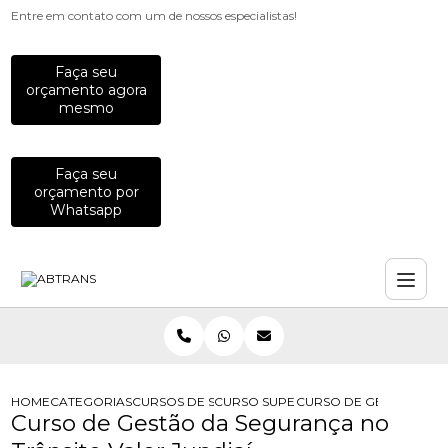
Entre em contato com um de nossos especialistas!
Faça seu
orçamento agora
mesmo
Faça seu
orçamento por
Whatsapp
HOME
CATEGORIAS
CURSOS DE SEGURANCA NO TRANSITO
CURSO SUPERIOR DE TECNOLOGIA E
CURSO DE GESTAO DA 
Curso de Gestão da Segurança no