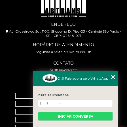
ENDEREÇO
Av. Cruzeiro do Sul, 1100, Shopping D, Piso G3 - Canindé São Paulo -
SP - CEP: 04648-071
HORÁRIO DE ATENDIMENTO
Segunda à Sexta: 9:00h às 18:00h
CONTATO
(11) 99458-7351
cursoabtrans@gmail.com
Olá! Fale agora pelo WhatsApp
MENU
Insira seu telefone
Home
Empresa
Galeria
INICIAR CONVERSA
Contato