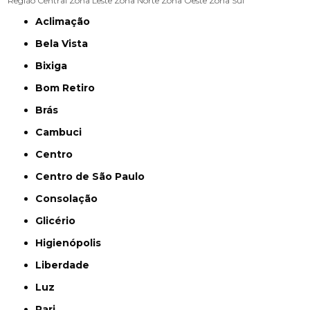
Região Central
Zona Leste
Zona Norte
Zona Oeste
Zona Sul
Aclimação
Bela Vista
Bixiga
Bom Retiro
Brás
Cambuci
Centro
Centro de São Paulo
Consolação
Glicério
Higienópolis
Liberdade
Luz
Pari