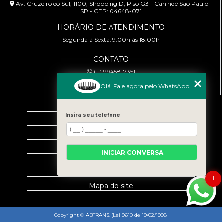
Av. Cruzeiro do Sul, 1100, Shopping D, Piso G3 - Canindé São Paulo -
SP - CEP: 04648-071
HORÁRIO DE ATENDIMENTO
Segunda à Sexta: 9:00h às 18:00h
CONTATO
(11) 99458-7351
cursoabtrans@gmail.com
Olá! Fale agora pelo WhatsApp
MENU
Home
Insira seu telefone
Empresa
Galeria
INICIAR CONVERSA
Contato
Categorias
1
Mapa do site
Copyright © ABTRANS. (Lei 9610 de 19/02/1998)