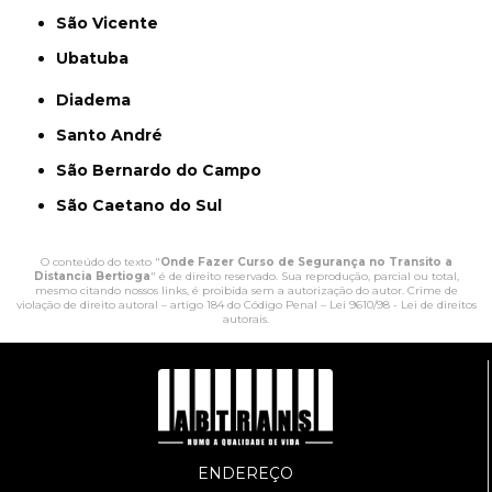
São Vicente
Ubatuba
Diadema
Santo André
São Bernardo do Campo
São Caetano do Sul
O conteúdo do texto "
Onde Fazer Curso de Segurança no Transito a
Distancia Bertioga
" é de direito reservado. Sua reprodução, parcial ou total,
mesmo citando nossos links, é proibida sem a autorização do autor. Crime de
violação de direito autoral – artigo 184 do Código Penal –
Lei 9610/98 - Lei de direitos
autorais
.
ENDEREÇO