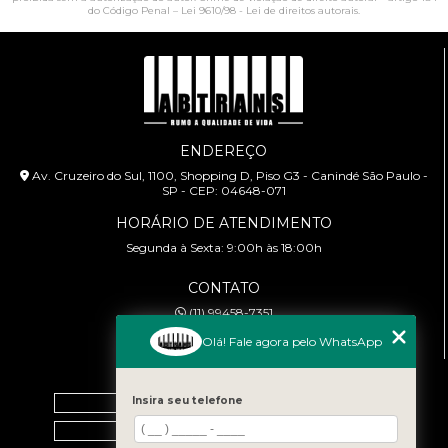
do Código Penal –
Lei 9610/98 - Lei de direitos autorais
.
ENDEREÇO
Av. Cruzeiro do Sul, 1100, Shopping D, Piso G3 - Canindé São Paulo -
SP - CEP: 04648-071
HORÁRIO DE ATENDIMENTO
Segunda à Sexta: 9:00h às 18:00h
CONTATO
(11) 99458-7351
cursoabtrans@gmail.com
Olá! Fale agora pelo WhatsApp
MENU
Home
Insira seu telefone
Empresa