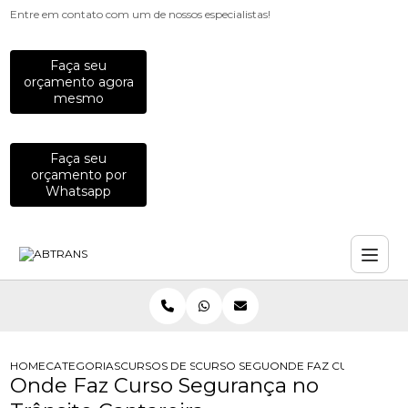
Entre em contato com um de nossos especialistas!
Faça seu
orçamento agora
mesmo
Faça seu
orçamento por
Whatsapp
HOME
CATEGORIAS
CURSOS DE SEGURANCA NO TRANSITO
CURSO SEGURANCA NO TRANSITO
ONDE FAZ CURSO SEGU
Onde Faz Curso Segurança no