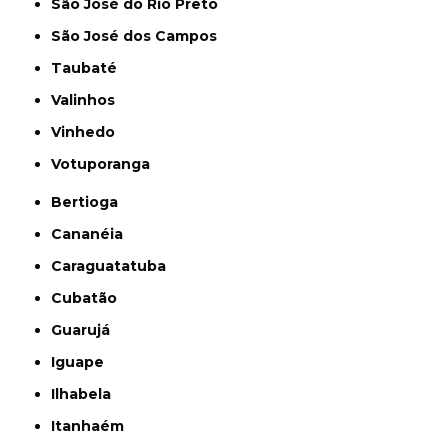
São José do Rio Preto
São José dos Campos
Taubaté
Valinhos
Vinhedo
Votuporanga
Bertioga
Cananéia
Caraguatatuba
Cubatão
Guarujá
Iguape
Ilhabela
Itanhaém