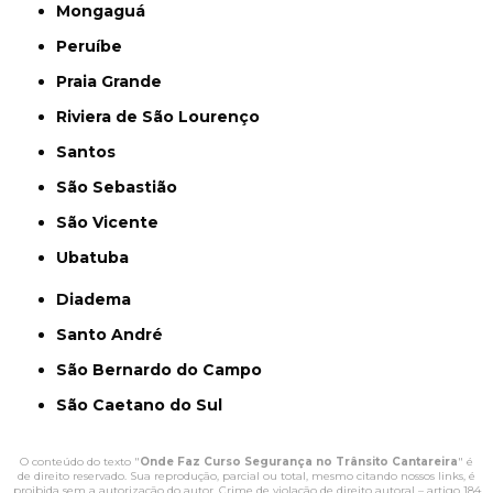
Mongaguá
Peruíbe
Praia Grande
Riviera de São Lourenço
Santos
São Sebastião
São Vicente
Ubatuba
Diadema
Santo André
São Bernardo do Campo
São Caetano do Sul
O conteúdo do texto "
Onde Faz Curso Segurança no Trânsito Cantareira
" é
de direito reservado. Sua reprodução, parcial ou total, mesmo citando nossos links, é
proibida sem a autorização do autor. Crime de violação de direito autoral – artigo 184