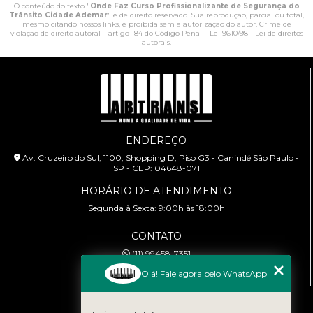
O conteúdo do texto "
Onde Faz Curso Profissionalizante de Segurança do
Trânsito Cidade Ademar
" é de direito reservado. Sua reprodução, parcial ou total,
mesmo citando nossos links, é proibida sem a autorização do autor. Crime de
violação de direito autoral – artigo 184 do Código Penal –
Lei 9610/98 - Lei de direitos
autorais
.
ENDEREÇO
Av. Cruzeiro do Sul, 1100, Shopping D, Piso G3 - Canindé São Paulo -
SP - CEP: 04648-071
HORÁRIO DE ATENDIMENTO
Segunda à Sexta: 9:00h às 18:00h
CONTATO
(11) 99458-7351
cursoabtrans@gmail.com
Olá! Fale agora pelo WhatsApp
MENU