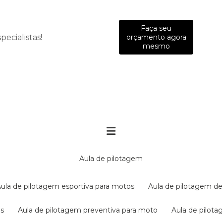
Faça seu
ecialistas!
orçamento agora
mesmo
aula de pilotagem
aula de pilotagem esportiva para motos
aula de pilotagem de
es
aula de pilotagem preventiva para moto
aula de pilo