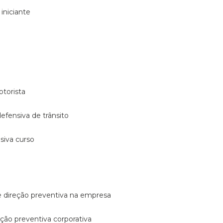
 iniciante
otorista
 defensiva de trânsito
nsiva curso
e direção preventiva na empresa
reção preventiva corporativa