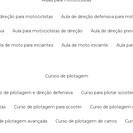
aulas para motociclistas
 direção para motociclistas
aula de direção defensiva para mot
iva
aula para motociclistas de direção
aula de direção pr
ula de moto para iniciantes
aula de moto iniciante
aula p
cursos de pilotagem
so de pilotagem e direção defensiva
curso para pilotar scoo
tas
curso de pilotagem para scooter
curso de pilotagem
 de pilotagem avançada
curso de pilotagem de carros
cu