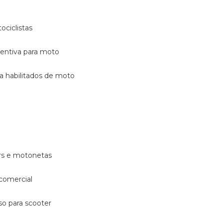
ociclistas
eventiva para moto
ara habilitados de moto
ters e motonetas
 comercial
rso para scooter