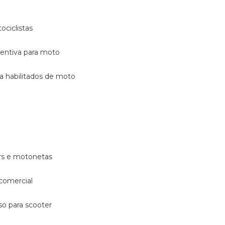
ociclistas
eventiva para moto
ara habilitados de moto
ters e motonetas
 comercial
rso para scooter