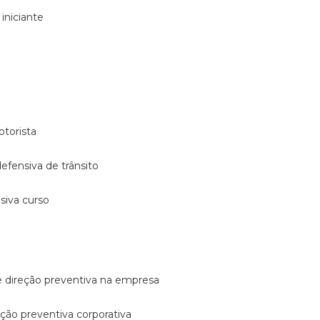
 iniciante
otorista
 defensiva de trânsito
nsiva curso
e direção preventiva na empresa
reção preventiva corporativa