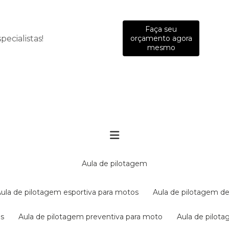
Faça seu
ecialistas!
orçamento agora
mesmo
aula de pilotagem
aula de pilotagem esportiva para motos
aula de pilotagem de
es
aula de pilotagem preventiva para moto
aula de pilo