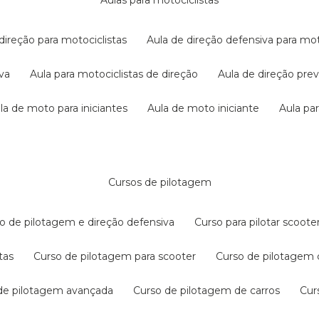
aulas para motociclistas
 direção para motociclistas
aula de direção defensiva para mot
iva
aula para motociclistas de direção
aula de direção pr
ula de moto para iniciantes
aula de moto iniciante
aula p
cursos de pilotagem
so de pilotagem e direção defensiva
curso para pilotar scoo
tas
curso de pilotagem para scooter
curso de pilotagem
 de pilotagem avançada
curso de pilotagem de carros
cu