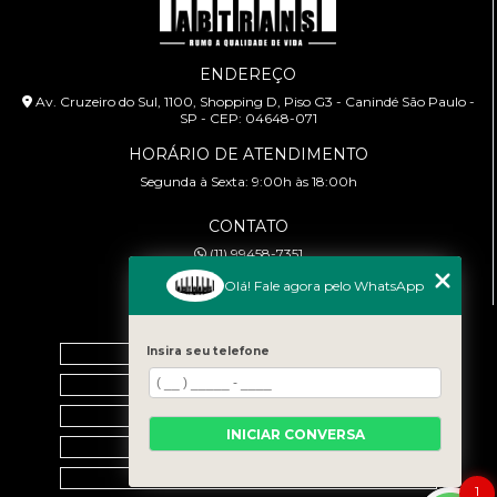
ENDEREÇO
Av. Cruzeiro do Sul, 1100, Shopping D, Piso G3 - Canindé São Paulo -
SP - CEP: 04648-071
HORÁRIO DE ATENDIMENTO
Segunda à Sexta: 9:00h às 18:00h
CONTATO
(11) 99458-7351
cursoabtrans@gmail.com
Olá! Fale agora pelo WhatsApp
MENU
Home
Insira seu telefone
Empresa
Galeria
INICIAR CONVERSA
Contato
Categorias
1