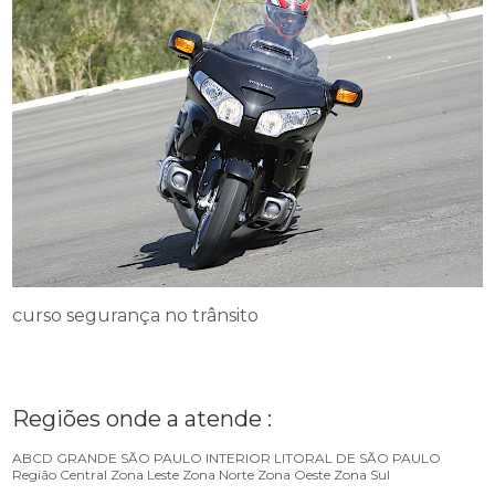
curso segurança no trânsito
Regiões onde a atende :
ABCD
GRANDE SÃO PAULO
INTERIOR
LITORAL DE SÃO PAULO
Região Central
Zona Leste
Zona Norte
Zona Oeste
Zona Sul