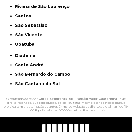
Riviera de São Lourenço
Santos
São Sebastião
São Vicente
Ubatuba
Diadema
Santo André
São Bernardo do Campo
São Caetano do Sul
O conteúdo do texto "
Curso Segurança no Trânsito Valor Guararema
" é de
direito reservado. Sua reprodução, parcial ou total, mesmo citando nossos links, é
proibida sem a autorização do autor. Crime de violação de direito autoral – artigo 184
do Código Penal –
Lei 9610/98 - Lei de direitos autorais
.