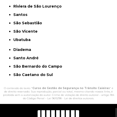
Riviera de São Lourenço
Santos
São Sebastião
São Vicente
Ubatuba
Diadema
Santo André
São Bernardo do Campo
São Caetano do Sul
O conteúdo do texto "
Curso de Gestão de Segurança no Trânsito Caieiras
" é
de direito reservado. Sua reprodução, parcial ou total, mesmo citando nossos links, é
proibida sem a autorização do autor. Crime de violação de direito autoral – artigo 184
do Código Penal –
Lei 9610/98 - Lei de direitos autorais
.