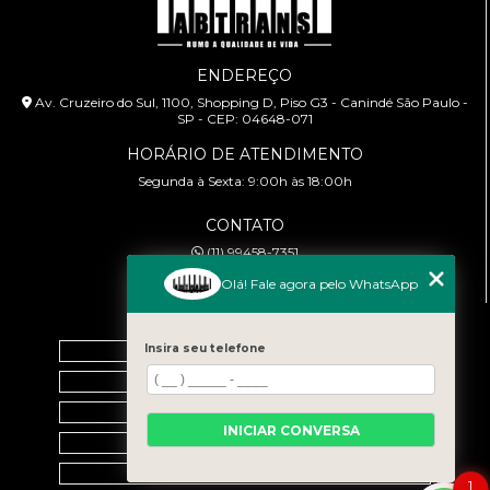
ENDEREÇO
Av. Cruzeiro do Sul, 1100, Shopping D, Piso G3 - Canindé São Paulo -
SP - CEP: 04648-071
HORÁRIO DE ATENDIMENTO
Segunda à Sexta: 9:00h às 18:00h
CONTATO
(11) 99458-7351
cursoabtrans@gmail.com
Olá! Fale agora pelo WhatsApp
MENU
Insira seu telefone
Home
Empresa
Galeria
INICIAR CONVERSA
Contato
Categorias
1