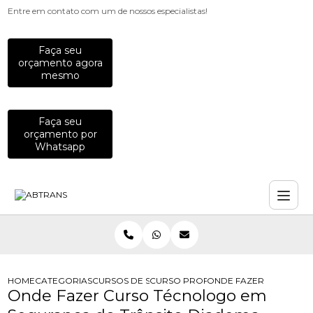
Entre em contato com um de nossos especialistas!
Faça seu
orçamento agora
mesmo
Faça seu
orçamento por
Whatsapp
HOME
CATEGORIAS
CURSOS DE SEGURANCA NO TRANSITO
CURSO PROFISSIONALIZANTE DE SE
ONDE FAZER CURSO T
Onde Fazer Curso Técnologo em