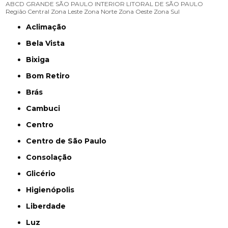
ABCD
GRANDE SÃO PAULO
INTERIOR
LITORAL DE SÃO PAULO
Região Central
Zona Leste
Zona Norte
Zona Oeste
Zona Sul
Aclimação
Bela Vista
Bixiga
Bom Retiro
Brás
Cambuci
Centro
Centro de São Paulo
Consolação
Glicério
Higienópolis
Liberdade
Luz