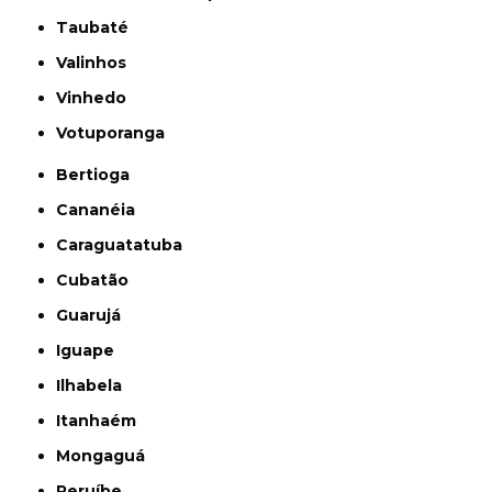
Taubaté
Valinhos
Vinhedo
Votuporanga
Bertioga
Cananéia
Caraguatatuba
Cubatão
Guarujá
Iguape
Ilhabela
Itanhaém
Mongaguá
Peruíbe