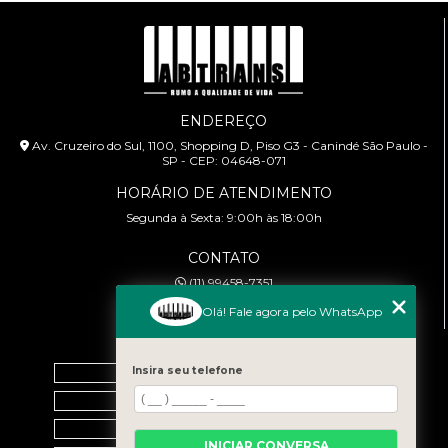
ENDEREÇO
Av. Cruzeiro do Sul, 1100, Shopping D, Piso G3 - Canindé São Paulo -
SP - CEP: 04648-071
HORÁRIO DE ATENDIMENTO
Segunda à Sexta: 9:00h às 18:00h
CONTATO
(11) 99458-7351
cursoabtrans@gmail.com
Olá! Fale agora pelo WhatsApp
MENU
Home
Insira seu telefone
Empresa
Galeria
INICIAR CONVERSA