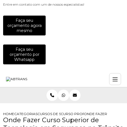
Entre em contato com um de nossos especialistas!
Faça seu
orçamento agora
mesmo
Faça seu
orçamento por
Whatsapp
HOME
CATEGORIAS
CURSOS DE SEGURANCA NO TRANSITO
CURSO PROFISSIONALIZANTE DE SE
ONDE FAZER CURSO SU
Onde Fazer Curso Superior de