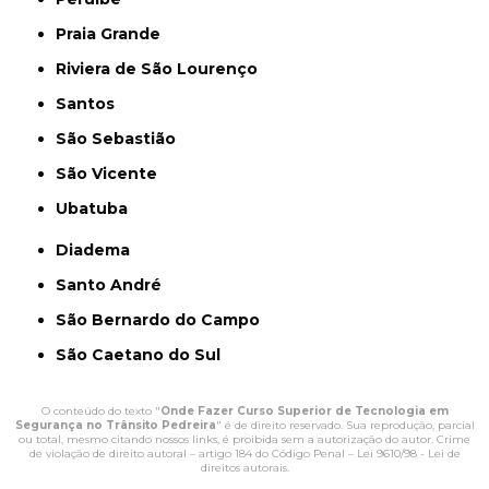
Praia Grande
Riviera de São Lourenço
Santos
São Sebastião
São Vicente
Ubatuba
Diadema
Santo André
São Bernardo do Campo
São Caetano do Sul
O conteúdo do texto "
Onde Fazer Curso Superior de Tecnologia em
Segurança no Trânsito Pedreira
" é de direito reservado. Sua reprodução, parcial
ou total, mesmo citando nossos links, é proibida sem a autorização do autor. Crime
de violação de direito autoral – artigo 184 do Código Penal –
Lei 9610/98 - Lei de
direitos autorais
.