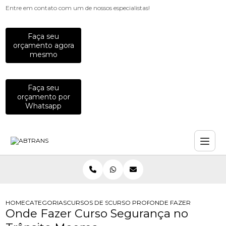
Entre em contato com um de nossos especialistas!
Faça seu
orçamento agora
mesmo
Faça seu
orçamento por
Whatsapp
HOME
CATEGORIAS
CURSOS DE SEGURANCA NO TRANSITO
CURSO PROFISSIONALIZANTE DE SE
ONDE FAZER CURSO S
Onde Fazer Curso Segurança no