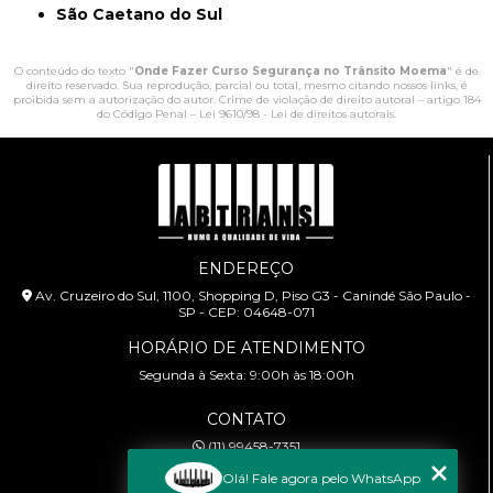
São Caetano do Sul
O conteúdo do texto "
Onde Fazer Curso Segurança no Trânsito Moema
" é de
direito reservado. Sua reprodução, parcial ou total, mesmo citando nossos links, é
proibida sem a autorização do autor. Crime de violação de direito autoral – artigo 184
do Código Penal –
Lei 9610/98 - Lei de direitos autorais
.
ENDEREÇO
Av. Cruzeiro do Sul, 1100, Shopping D, Piso G3 - Canindé São Paulo -
SP - CEP: 04648-071
HORÁRIO DE ATENDIMENTO
Segunda à Sexta: 9:00h às 18:00h
CONTATO
(11) 99458-7351
cursoabtrans@gmail.com
Olá! Fale agora pelo WhatsApp