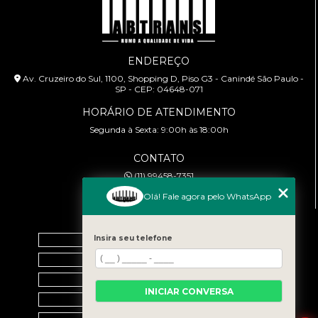
ENDEREÇO
Av. Cruzeiro do Sul, 1100, Shopping D, Piso G3 - Canindé São Paulo -
SP - CEP: 04648-071
HORÁRIO DE ATENDIMENTO
Segunda à Sexta: 9:00h às 18:00h
CONTATO
(11) 99458-7351
cursoabtrans@gmail.com
Olá! Fale agora pelo WhatsApp
MENU
Home
Insira seu telefone
Empresa
Galeria
INICIAR CONVERSA
Contato