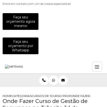
Entre em contato com um de nossos especialistas!
Faça seu
orçamento agora
mesmo
Faça seu
orçamento por
Whatsapp
HOME
CATEGORIAS
CURSOS DE SEGURANCA NO TRANSITO
CURSO PROFISSIONALIZANTE DE SE
ONDE FAZER CURSO DE
Onde Fazer Curso de Gestão de