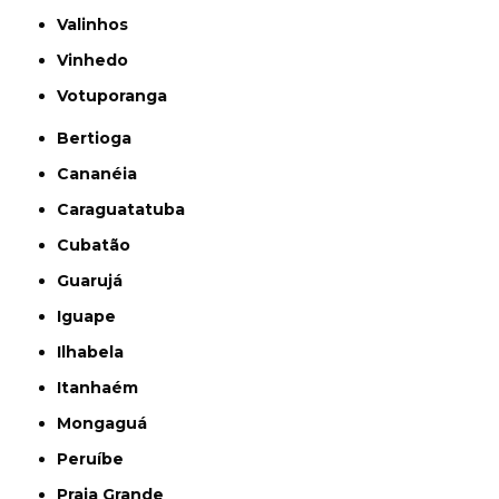
Valinhos
Vinhedo
Votuporanga
Bertioga
Cananéia
Caraguatatuba
Cubatão
Guarujá
Iguape
Ilhabela
Itanhaém
Mongaguá
Peruíbe
Praia Grande