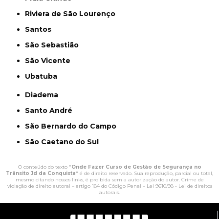
Riviera de São Lourenço
Santos
São Sebastião
São Vicente
Ubatuba
Diadema
Santo André
São Bernardo do Campo
São Caetano do Sul
O conteúdo do texto "
Onde Fazer Curso de Gestão de Segurança no
Trânsito Jd da Conquista
" é de direito reservado. Sua reprodução, parcial ou total,
mesmo citando nossos links, é proibida sem a autorização do autor. Crime de
violação de direito autoral – artigo 184 do Código Penal –
Lei 9610/98 - Lei de direitos
autorais
.