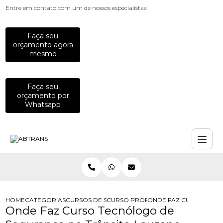
Entre em contato com um de nossos especialistas!
Faça seu
orçamento agora
mesmo
Faça seu
orçamento por
Whatsapp
HOME
CATEGORIAS
CURSOS DE SEGURANCA NO TRANSITO
CURSO PROFISSIONALIZANTE DE SE
ONDE FAZ CURSO TECN
Onde Faz Curso Tecnólogo de