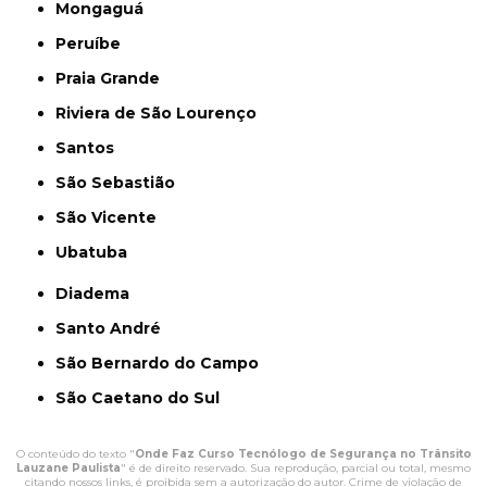
Mongaguá
Peruíbe
Praia Grande
Riviera de São Lourenço
Santos
São Sebastião
São Vicente
Ubatuba
Diadema
Santo André
São Bernardo do Campo
São Caetano do Sul
O conteúdo do texto "
Onde Faz Curso Tecnólogo de Segurança no Trânsito
Lauzane Paulista
" é de direito reservado. Sua reprodução, parcial ou total, mesmo
citando nossos links, é proibida sem a autorização do autor. Crime de violação de