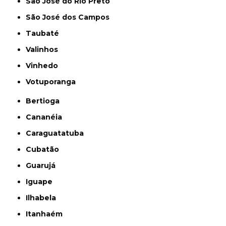
São José do Rio Preto
São José dos Campos
Taubaté
Valinhos
Vinhedo
Votuporanga
Bertioga
Cananéia
Caraguatatuba
Cubatão
Guarujá
Iguape
Ilhabela
Itanhaém