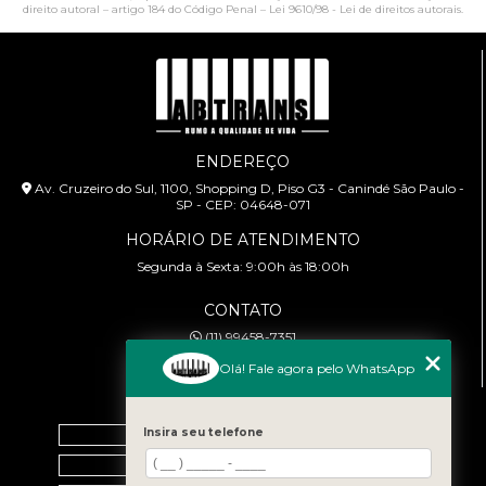
direito autoral – artigo 184 do Código Penal –
Lei 9610/98 - Lei de direitos autorais
.
ENDEREÇO
Av. Cruzeiro do Sul, 1100, Shopping D, Piso G3 - Canindé São Paulo -
SP - CEP: 04648-071
HORÁRIO DE ATENDIMENTO
Segunda à Sexta: 9:00h às 18:00h
CONTATO
(11) 99458-7351
cursoabtrans@gmail.com
Olá! Fale agora pelo WhatsApp
MENU
Home
Insira seu telefone
Empresa